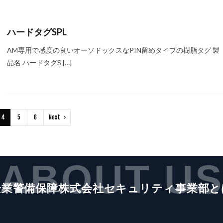
ハードタグSPL
AM専用で感度の良いオーソドックスなPIN留めタイプの樹脂タグ 製
品名 ハードタグS […]
4
5
6
Next
ABOUT U
企業警備保障株式会社セキュリティ事業部と