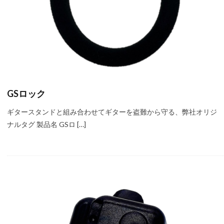
GSロック
ギタースタンドと組み合わせてギターを盗難から守る、弊社オリジ
ナルタグ 製品名 GSロ […]