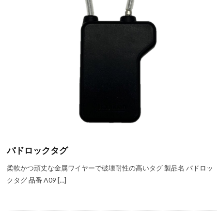
パドロックタグ
柔軟かつ頑丈な金属ワイヤーで破壊耐性の高いタグ 製品名 パドロッ
クタグ 品番 A09 […]