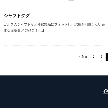
シャフトタグ
ゴルフのシャフトなど棒状製品にフィットし、試用を邪魔しない頑
丈な樹脂タグ 製品名 シ […]
Prev
2
3