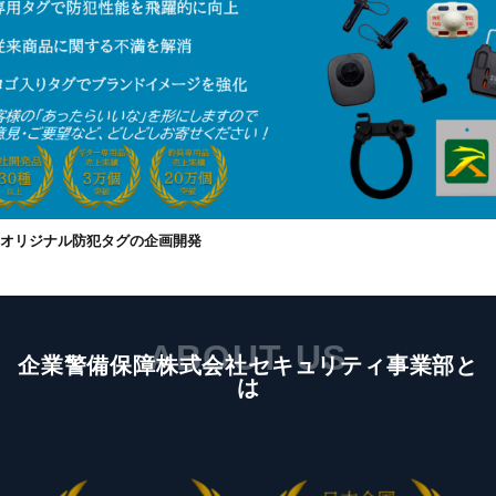
オリジナル防犯タグの企画開発
ABOUT US
企業警備保障株式会社セキュリティ事業部と
は