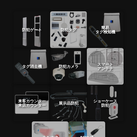
簡易
防犯ゲート
防犯タグ
タグ検知機
スマート
タグ消去機
防犯カメラ
アンテナ
来客カウンター
ショーケース
展示品防犯
来店カウンター
防犯