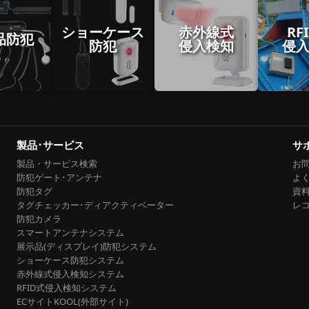
ショーケース
赤外線式
RF
品防犯
防犯
侵入検知
侵
製品･サービス
サ
製品・サービス検索
お
防犯ゲート･アンテナ
よく
防犯タグ
資
タグチェッカー･ディアクティベーター
レ
防犯カメラ
スマートアンテナシステム
展示品(ディスプレイ)防犯システム
ショーケース防犯システム
赤外線式侵入検知システム
RFID式侵入検知システム
ECサイトKOOL(外部サイト)