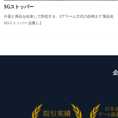
SGストッパー
什器と商品を結束して防犯する、2アラーム方式の自鳴タグ 製品名
SGストッパー 品番 […]