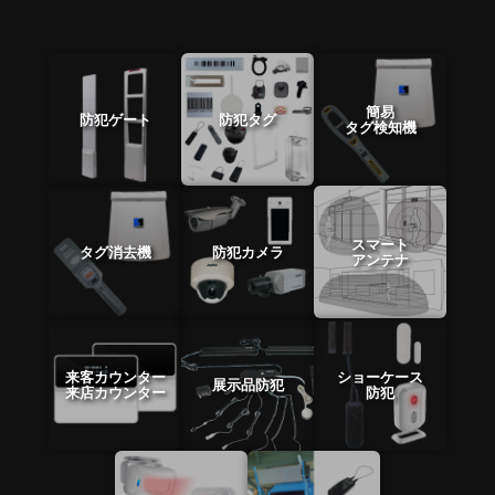
簡易
防犯ゲート
防犯タグ
タグ検知機
スマート
タグ消去機
防犯カメラ
アンテナ
来客カウンター
ショーケース
展示品防犯
来店カウンター
防犯