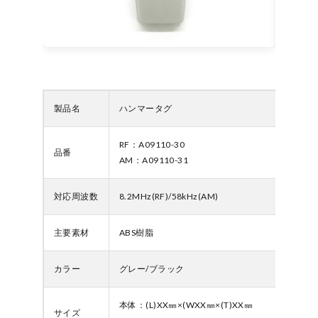
製品名
ハンマータグ
RF：A09110-30
品番
AM：A09110-31
対応周波数
8.2MHz(RF)/58kHz(AM)
主要素材
ABS樹脂
カラー
グレー/ブラック
本体：(L)XX㎜×(WXX㎜×(T)XX㎜
サイズ