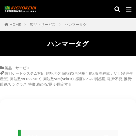
HOME
製品・サービス
ハンマータグ
ハンマータグ
製品・サービス
防犯ゲートシステム対応
,
防犯タグ
,
回収式(再利用可能)
,
販売在庫：なし(受注生
産品)
,
周波数:RF(8.2MHz)
,
周波数:AM(58kHz)
,
感度レベル:弱感度
,
電源:不要
,
推奨:
眼鏡/サングラス
,
特徴:締める/覆う/固定する