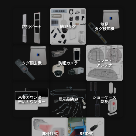
簡易
防犯ゲート
防犯タグ
タグ検知機
スマート
タグ消去機
防犯カメラ
アンテナ
来客カウンター
ショーケース
展示品防犯
来店カウンター
防犯
赤外線式
RFID式