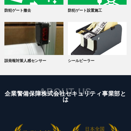
防犯ゲート撤去
防犯ゲート設置施工
誤発報対策人感センサー
シールピーラー
ABOUT US
企業警備保障株式会社セキュリティ事業部と
は