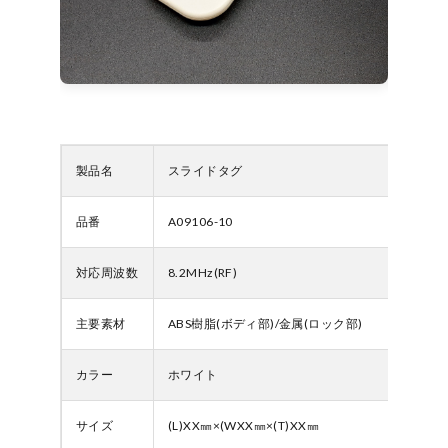
製品名
スライドタグ
品番
A09106-10
対応周波数
8.2MHz(RF)
主要素材
ABS樹脂(ボディ部)/金属(ロック部)
カラー
ホワイト
サイズ
(L)XX㎜×(WXX㎜×(T)XX㎜