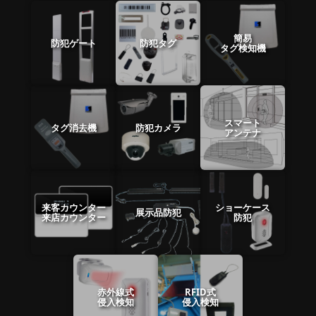
簡易
防犯ゲート
防犯タグ
タグ検知機
スマート
タグ消去機
防犯カメラ
アンテナ
来客カウンター
ショーケース
展示品防犯
来店カウンター
防犯
赤外線式
RFID式
侵入検知
侵入検知