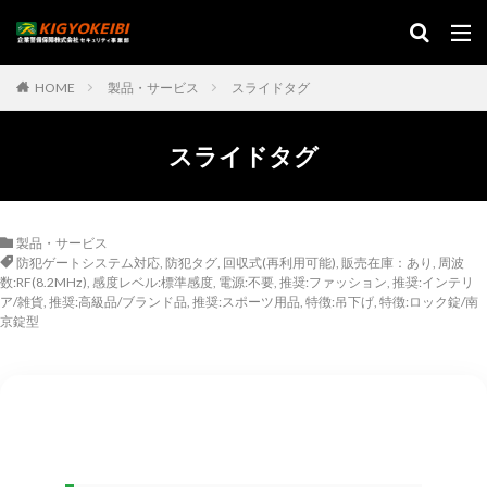
HOME
製品・サービス
スライドタグ
スライドタグ
製品・サービス
防犯ゲートシステム対応
,
防犯タグ
,
回収式(再利用可能)
,
販売在庫：あり
,
周波
数:RF(8.2MHz)
,
感度レベル:標準感度
,
電源:不要
,
推奨:ファッション
,
推奨:インテリ
ア/雑貨
,
推奨:高級品/ブランド品
,
推奨:スポーツ用品
,
特徴:吊下げ
,
特徴:ロック錠/南
京錠型