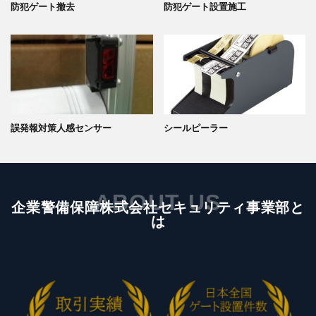
防犯ゲート撤去
防犯ゲート設置施工
誤発報対策人感センサー
シールピーラー
ABOUT US
企業警備保障株式会社セキュリティ事業部と
は