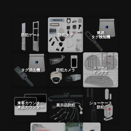
簡易
防犯ゲート
防犯タグ
タグ検知機
スマート
タグ消去機
防犯カメラ
アンテナ
来客カウンター
ショーケース
展示品防犯
来店カウンター
防犯