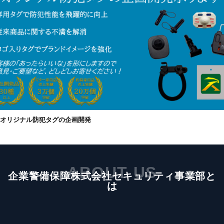
オリジナル防犯タグの企画開発
ABOUT US
企業警備保障株式会社セキュリティ事業部と
は