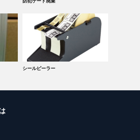
防犯ゲート廃棄
シールピーラー
S
は