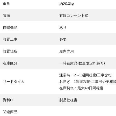
重量
約20.0kg
電源
有線コンセント式
自鳴機能
あり
設置工事
必要
設置場所
屋内専用
在庫区分
一時在庫品(数量限定即納可)
通常時：2～3週間程度(工事含む)
リードタイム
お急ぎ：1週間程度(工事可否要相談
在庫切れ：最大40日間程度
資料DL
製品仕様書
関連商品