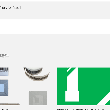
 prefix=”fas”]
事8件