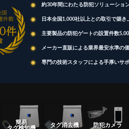
約30年間にわたる防犯ソリューショ
日本全国1,000社以上との取引で築
主要製品の防犯ゲートの設置件数5,00
メーカー直販による業界最安水準の
専門の技術スタッフによる手厚いサ
簡易
タグ消去機
防犯カメラ
タグ検知機