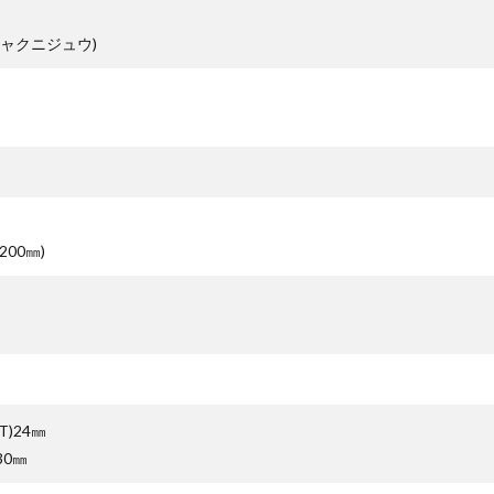
ャクニジュウ)
200㎜)
T)24㎜
30㎜