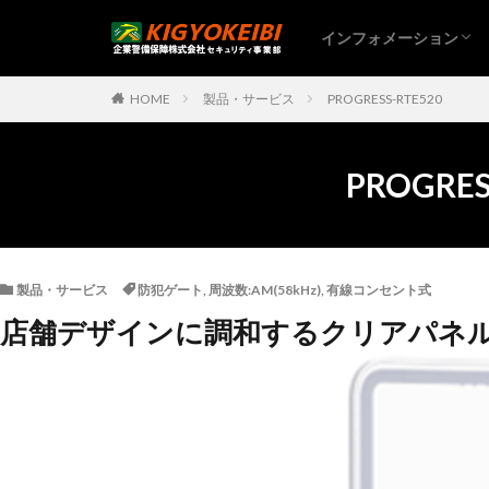
インフォメーション
HOME
製品・サービス
PROGRESS-RTE520
PROGRES
製品・サービス
防犯ゲート
,
周波数:AM(58kHz)
,
有線コンセント式
店舗デザインに調和するクリアパネル