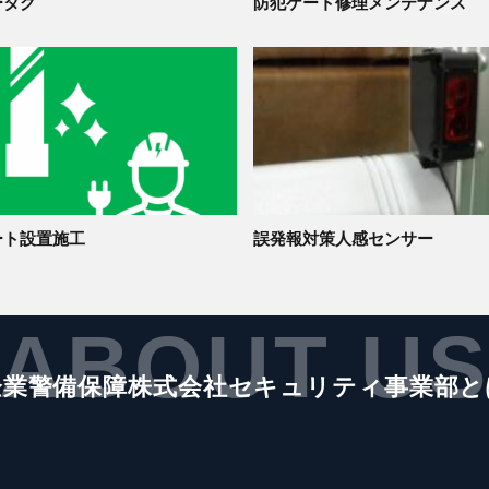
ータグ
防犯ゲート修理メンテナンス
ート設置施工
誤発報対策人感センサー
ABOUT U
企業警備保障株式会社セキュリティ事業部と