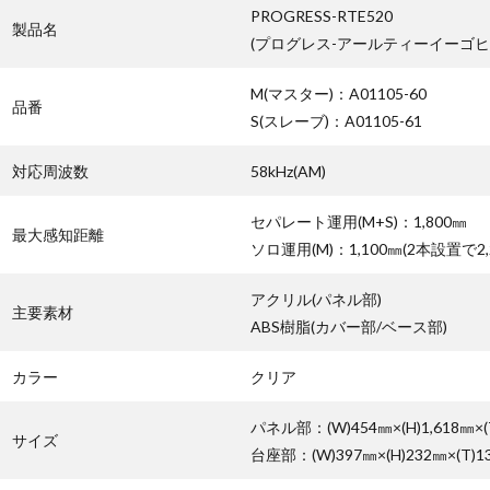
PROGRESS-RTE520
製品名
(プログレス-アールティーイーゴヒ
M(マスター)：A01105-60
品番
S(スレーブ)：A01105-61
対応周波数
58kHz(AM)
セパレート運用(M+S)：1,800㎜
最大感知距離
ソロ運用(M)：1,100㎜(2本設置で2,
アクリル(パネル部)
主要素材
ABS樹脂(カバー部/ベース部)
カラー
クリア
パネル部：(W)454㎜×(H)1,618㎜×(
サイズ
台座部：(W)397㎜×(H)232㎜×(T)1