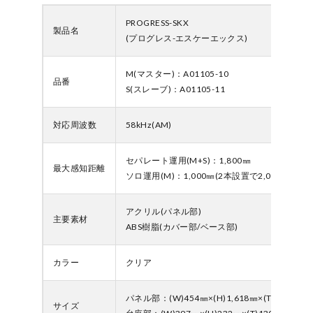
PROGRESS-SKX
製品名
(プログレス-エスケーエックス)
M(マスター)：A01105-10
品番
S(スレーブ)：A01105-11
対応周波数
58kHz(AM)
セパレート運用(M+S)：1,800㎜
最大感知距離
ソロ運用(M)：1,000㎜(2本設置で2,000㎜)
アクリル(パネル部)
主要素材
ABS樹脂(カバー部/ベース部)
カラー
クリア
パネル部：(W)454㎜×(H)1,618㎜×(T)24㎜
サイズ