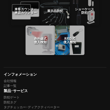
来客カウンター
ショーケース
展示品防犯
来店カウンター
防犯
赤外線式
RFID式
侵入検知
侵入検知
インフォメーション
会社情報
記事一覧
製品･サービス
防犯ゲート
防犯タグ
タグチェッカー･ディアクティベーター