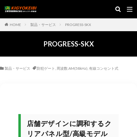
HOME
製品・サービス
PROGRESS-SKX
PROGRESS-SKX
製品・サービス
防犯ゲート
,
周波数:AM(58kHz)
,
有線コンセント式
店舗デザインに調和するク
リアパネル型/高級モデル