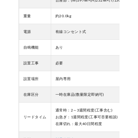
台座部：(W)397㎜×(H)232㎜×(T)130㎜
重量
約20.0kg
電源
有線コンセント式
自鳴機能
あり
設置工事
必要
設置場所
屋内専用
在庫区分
一時在庫品(数量限定即納可)
通常時：2～3週間程度(工事含む)
リードタイム
お急ぎ：1週間程度(工事可否要相談)
在庫切れ：最大40日間程度