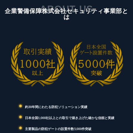
ABOUT US
企業警備保障株式会社セキュリティ事業部と
は
約30年間にわたる防犯ソリューション実績
日本全国1,000社以上との取引で築き上げた確かな信頼と実績
主要製品の防犯ゲートの設置件数5,000件突破