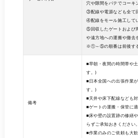
穴や隙間をパテでコーキ
③配線や電源なども全て
④配線をモール施工して
⑤回収したゲートおよび
や遠方地への運搬や撤去
※①～⑤の順番は前後す
■早朝・夜間の時間帯や
す。)
■日本全国への出張作業
す。)
■天井や床下配線なども
備考
■ゲートの運搬・保管に適
■床や壁の設置跡の修繕
らずご承知おきください
■作業のみのご依頼も大