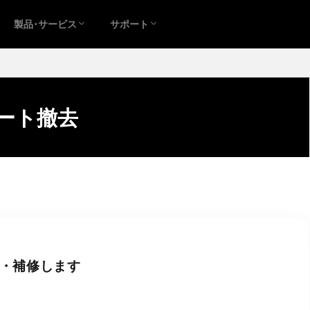
製品･サービス
サポート
ート撤去
・補修します