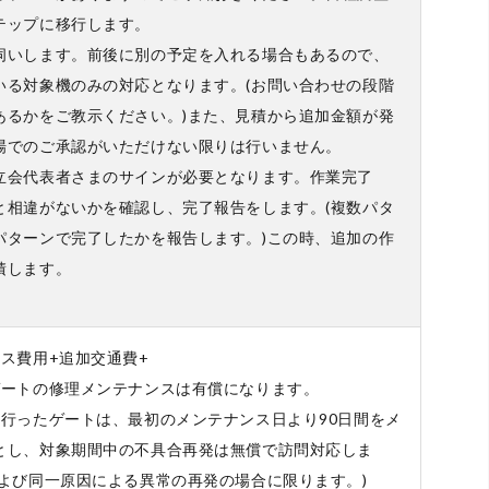
テップに移行します。
伺いします。前後に別の予定を入れる場合もあるので、
いる対象機のみの対応となります。(お問い合わせの段階
あるかをご教示ください。)また、見積から追加金額が発
場でのご承認がいただけない限りは行いません。
立会代表者さまのサインが必要となります。作業完了
と相違がないかを確認し、完了報告をします。(複数パタ
パターンで完了したかを報告します。)この時、追加の作
積します。
ス費用+追加交通費+
ゲートの修理メンテナンスは有償になります。
を行ったゲートは、最初のメンテナンス日より90日間をメ
とし、対象期間中の不具合再発は無償で訪問対応しま
および同一原因による異常の再発の場合に限ります。)