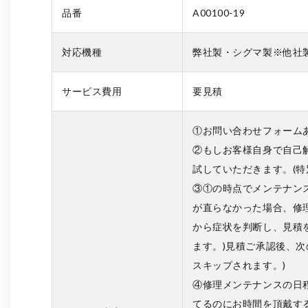
品番
A00100-19
対応機種
弊社製・シグマ製※他社
サービス費用
要見積
①お問い合わせフォーム
②もしお客様自身で自己
試していただきます。(
③①の時点でメンテナン
が直らなかった場合、修
から症状を判断し、見積
ます。)見積ご承認後、
スキップされます。)
④修理メンテナンスの日
てるのにお時間を頂戴す